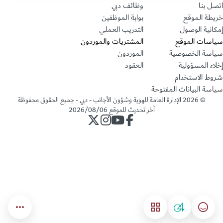
اتصل بنا
وظائف دبي
خريطة الموقع
بوابة الموظفين
إمكانية الوصول
التدريب العملي
سياسات الموقع
المشتريات والموردون
سياسة الخصوصية
الموردون
إخلاء المسؤولية
العقود
شروط الاستخدام
سياسة البيانات المفتوحة
©
2026
الإدارة العامة للهوية وشؤون الأجانب - دبي - جميع الحقوق محفوظة
آخر تحديث للموقع
2026/08/06
حساب الإدارة على فيسبوك
حساب الإدارة على يوتيوب
حساب الإدارة على انستجرام
حساب الإدارة على تويتر
04
مؤشر السعادة
القائمة