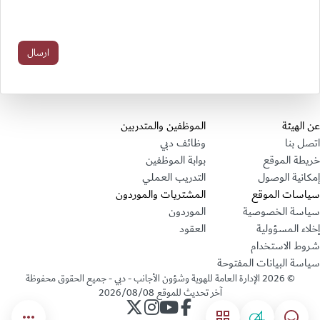
قسم التذييل
عن الهيئة
الموظفين والمتدربين
اتصل بنا
وظائف دبي
خريطة الموقع
بوابة الموظفين
إمكانية الوصول
التدريب العملي
سياسات الموقع
المشتريات والموردون
سياسة الخصوصية
الموردون
إخلاء المسؤولية
العقود
شروط الاستخدام
سياسة البيانات المفتوحة
©
2026
الإدارة العامة للهوية وشؤون الأجانب - دبي - جميع الحقوق محفوظة
آخر تحديث للموقع
2026/08/08
حساب الإدارة على فيسبوك
حساب الإدارة على يوتيوب
حساب الإدارة على انستجرام
حساب الإدارة على تويتر