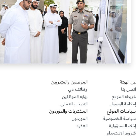
قسم التذييل
الهيئة
الموظفين والمتدربين
ل بنا
وظائف دبي
طة الموقع
بوابة الموظفين
انية الوصول
التدريب العملي
سات الموقع
المشتريات والموردون
سة الخصوصية
الموردون
اء المسؤولية
العقود
ط الاستخدام