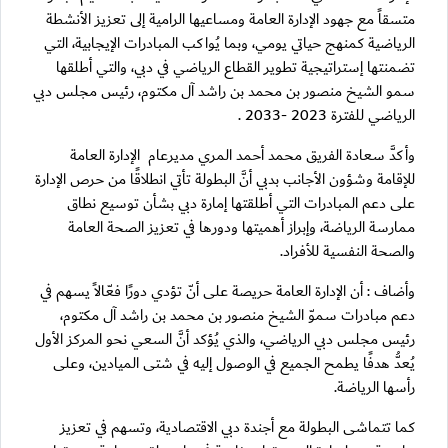
متسقاً مع جهود الإدارة العامة ومساعيها الرامية إلى تعزيز الأنشطة
الرياضية كمنهج حياتي يومي، وبما يُواكب المبادرات الإيجابية، التي
تضمنتها إستراتيجية تطوير القطاع الرياضي في دبي، والتي أطلقها
سمو الشيخ منصور بن محمد بن راشد آل مكتوم، رئيس مجلس دبي
الرياضي للفترة 2023 -2033 .
وأكدَّ سعادة الفريق محمد أحمد المري مديرعام الإدارة العامة
للإقامة وشؤون الأجانب بدبي أنَّ البطولة تأتي انطلاقًا من حرص الإدارة
على دعم المبادرات التي أطلقتها إمارة دبي بشأن توسيع نطاق
ممارسة الرياضة، وإبراز أهميتها ودورها في تعزيز الصحة العامة
والصحة النفسية للأفراد.
وأضاف : أن الإدارة العامة حريصة على أنّ تؤدي دورًا فعّالاً يسهم في
دعم مبادرات سموّ الشيخ منصور بن محمد بن راشد آل مكتوم،
رئيس مجلس دبي الرياضي، والذي يُؤكد أنَّ السعي نحو المركز الأول
يُعدُّ هدفًا يطمح الجميع في الوصول إليه في شتى الميادين، وعلى
رأسها الرياضة.
كما تتماشى البطولة مع أجندة دبي الاقتصادية، وتسهم في تعزيز