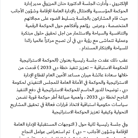
الإلكتروني ، وأدارت الجلسة الدكتورة حنان المرزوقي مدير إدارة
الحوكمة المؤسسية والامتثال بالإدارة العامة للإقامة وشؤون الأجانب
حيث قام المشاركون بالجلسة بتسليط الضوء على مجالاتهم
المتخصصة ، وعرض رؤاهم وأفكاهم حول الحوكمة الرقمية
والتنافسية والسياحة والاستثمار من اجل تحقيق حلول مبتكرة
وعملية تتماشى مع رؤية دبي في أن تصبح مركزاً عالميا رائدا
للسياحة والابتكار المستدام .
عقب ذلك عقدت جلسة رئيسية بعنوان (الحوكمة الاستراتيجية
للحكومة الاستباقية – تعزيز تنفيذ خطة دبي 2033 ) قدمت من
خلالها سعادة عائشة ميران مساعد الأمين العام لقطاع الإدارة
الاستراتيجية والحوكمة في الأمانة العامة للمجلس التنفيذي لحكومة
دبي ، توضيحا للدور الحاسم للحوكمة الاستراتيجية في دفع التنفيذ
الناجح لخطة دبي 2033 ، وأهمية صياغة أطر حوكمة قوية تضمن
سياسات حكومية استباقية لاتخاذ قرارات فعالة في تحقيق المشاريع
التحولية وكيفية تعزيز الحوكمة الاستراتيجية
وفي جلسة رئيسية ثانية حول ( التوجهات المستقبلية للإدارة العامة
للإقامة وشؤون الأجانب – دبي ) تم استعراض عوامل النجاح