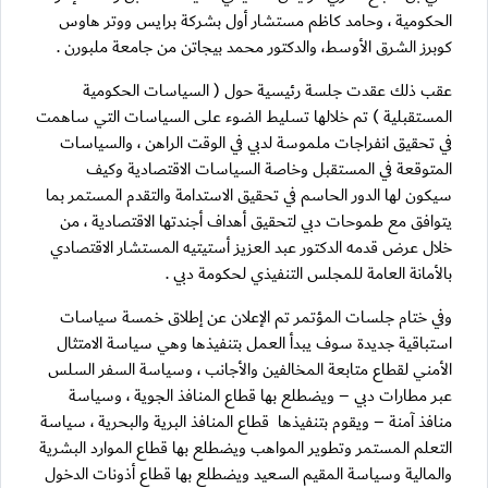
الحكومية ، وحامد كاظم مستشار أول بشركة برايس ووتر هاوس
كوبرز الشرق الأوسط، والدكتور محمد بيجاتن من جامعة ملبورن .
عقب ذلك عقدت جلسة رئيسية حول ( السياسات الحكومية
المستقبلية ) تم خلالها تسليط الضوء على السياسات التي ساهمت
في تحقيق انفراجات ملموسة لدبي في الوقت الراهن ، والسياسات
المتوقعة في المستقبل وخاصة السياسات الاقتصادية وكيف
سيكون لها الدور الحاسم في تحقيق الاستدامة والتقدم المستمر بما
يتوافق مع طموحات دبي لتحقيق أهداف أجندتها الاقتصادية ، من
خلال عرض قدمه الدكتور عبد العزيز أستيتيه المستشار الاقتصادي
بالأمانة العامة للمجلس التنفيذي لحكومة دبي .
وفي ختام جلسات المؤتمر تم الإعلان عن إطلاق خمسة سياسات
استباقية جديدة سوف يبدأ العمل بتنفيذها وهي سياسة الامتثال
الأمني لقطاع متابعة المخالفين والأجانب ، وسياسة السفر السلس
عبر مطارات دبي – ويضطلع بها قطاع المنافذ الجوية ، وسياسة
منافذ آمنة – ويقوم بتنفيذها قطاع المنافذ البرية والبحرية ، سياسة
التعلم المستمر وتطوير المواهب ويضطلع بها قطاع الموارد البشرية
والمالية وسياسة المقيم السعيد ويضطلع بها قطاع أذونات الدخول