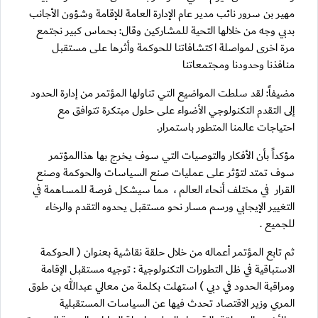
مهير بن سرور نائب مدير عام الإدارة العامة للإقامة وشؤون الأجانب
بدبي وجه من خلالها التحية للمشاركين وقال: بحماس كبير نجتمع
مرة اخرى لمواصلة اكتشافاتنا للحوكمة وأثرها على مستقبل
منافذنا وحدودنا ومجتمعاتنا
مضيفاً: لقد سلطت المواضيع التي تناولها المؤتمر من إدارة الحدود
إلى التقدم التكنولوجي الأضواء على حلول مبتكرة تتوافق مع
احتياجات عالمنا المتطور باستمرار.
مؤكداً بأن الأفكار والتوصيات التي سوف يخرج بها هذاالمؤتمر
سوف تمتد لتؤثر على عمليات صنع السياسات والحوكمة وصنع
القرار في مختلف أنحاء العالم ، مما سيشكل فرصة للمساهمة في
التغيير الإيجابي ورسم مسار نحو مستقبل يحدوه التقدم والرخاء
للجميع .
ثم تابع المؤتمر أعماله من خلال حلقة نقاشية بعنوان ( الحوكمة
الاستباقية في ظل التطورات التكنولوجية : توجيه مستقبل الإقامة
ومراقبة الحدود في دبي ) استهلت بكلمة من معالي عبدالله بن طوق
المري وزير الاقتصاد تحدث فيها عن السياسات المستقبلية