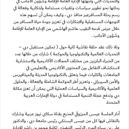
والتحديات التي واجهتها الإدارة العامة للإقامة وشؤون الأجانب في
رحلتها نحو تطوير سياسات وتقنيات مستدامة وابتكارية وفعالة في
رسم رحلة المسافرعبر منافذ دبي ، وكيف يمكن أن تسهم هذه
التوجهات المستقبلية والابتكارات في تعزيز جودة حياة المسافر من
خلال عرض قدمه النقيب هاشم الهاشمي من الإدارة العامة للإقامة
وشؤون الأجانب .
وتلا ذلك عقد حلقة نقاشية ثانية حول ( تمكين مستقبل دبي –
التحديات العالمية والتكنولوجيا والحوكمة ) شارك من خلالها عدد
من الخبراء البارزين من مختلف المجالات الأكاديمية والاستشارية
لاستكشاف التفاعل بين المحتوى الأكاديمي والتعليمي في
الجامعات والكليات فيما يتعلق بالتكنولوجيا الحديثة والميتافيرس
والأمن السيبراني ، وتعزيز أطر الحوكمة الشاملة والفعالة ، والحلول
العلمية والأكاديمية والسياسات العملية التي يمكن أن تعزز مكانة
دبي وتدفع عجلة التنمية المستدامة في دولة الإمارات العربية
المتحدة.
أدار الجلسة عيسى المرزوقي المذيع بقناة سكاي نيوز عربية وشارك
بالنقاش فيها كل من عيسى البستكي رئيس جامعة دبي ، والدكتور
علي بن سباع المري الرئيس التنفيذي لكلية محمد بن راشد للإدارة