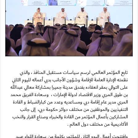
تابع المؤتمر العالمي لرسم سياسات مستقبل المنافذ ، والذي
نظمته الإدارة العامة للإقامة وشؤون الأجانب بدبي أعماله لليوم الثاني
على التوالي بمقر انعقاده بفندق مدينة جميرا بمشاركة معالي عبدالله
بن طوق المري وزير الاقتصاد لدولة الإمارات ، وسعادة الفريق محمد
المري مدير عام إقامة دبي ومساعديه وعدد من كبارالضباط و القادة
التنفيذيين والموظفين من مختلف دوائر حكومة دبي، إلى جانب
المشاركين بأعمال المؤتمر من القادة والخبراء وصناع القرار والنخب
الأكاديمية من مختلف دول العالم .
وافتتحت أعمال اليوم الثاني للمؤتمر بكلمة من سعادة اللواء عبيد