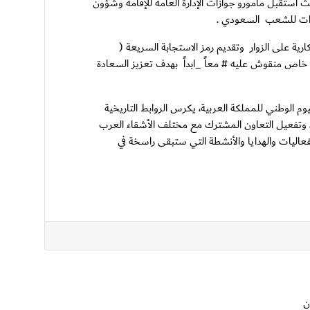
اليوم الوطني للمملكة العربية السعودية الـ 93 الذي يصادف 23 سبتمبر من كل عام، حيث استقبل مأمورو جوازات الإدارة العامة للإقامة وشؤون
إمارات للشعب السعودي .
كارية على الزوار وتقديم رمز الاستجابة السريعة (
م خاص منقوش عليه # معاً _ابداً بهدف تعزيز السعادة
يوم الوطني للمملكة العربية، يكرس الروابط التاريخية
بة، وتفعيل التعاون المشترك مع مختلف الأشقاء العرب
فعاليات والهدايا والأنشطة التي ستبقى راسخة في
ن