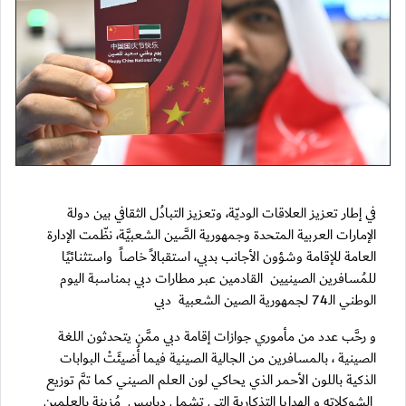
في إطار تعزيز العلاقات الوديّة، وتعزيز التبادُل الثقافي بين دولة
الإمارات العربية المتحدة وجمهورية الصَّين الشعبيَّة، نظّمت الإدارة
العامة للإقامة وشؤون الأجانب بدبي، استقبالاً خاصاً واستثنائيًا
للمُسافرين الصينيين القادمين عبر مطارات دبي بمناسبة اليوم
الوطني الـ74 لجمهورية الصين الشعبية دبي
و رحَّب عدد من مأموري جوازات إقامة دبي ممَّن يتحدثون اللغة
الصينية ، بالمسافرين من الجالية الصينية فيما أُضيئَتْ البوابات
الذكية باللون الأحمر الذي يحاكي لون العلم الصيني كما تمَّ توزيع
الشوكلاته و الهدايا التذكارية التي تشمل دبابيس مُزينة بالعلمين