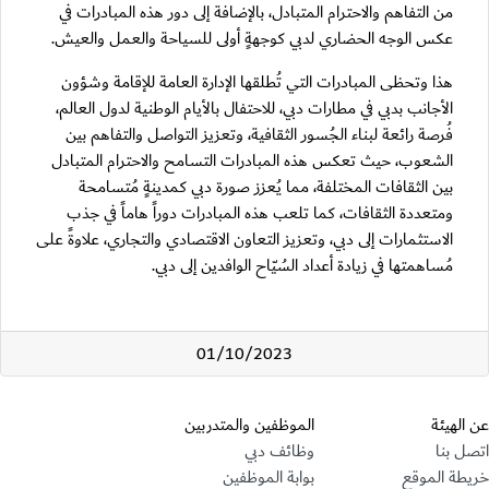
من التفاهم والاحترام المتبادل، بالإضافة إلى دور هذه المبادرات في
عكس الوجه الحضاري لدبي كوجهةٍ أولى للسياحة والعمل والعيش.
هذا وتحظى المبادرات التي تُطلقها الإدارة العامة للإقامة وشؤون
الأجانب بدبي في مطارات دبي، للاحتفال بالأيام الوطنية لدول العالم،
فُرصة رائعة لبناء الجُسور الثقافية، وتعزيز التواصل والتفاهم بين
الشعوب، حيث تعكس هذه المبادرات التسامح والاحترام المتبادل
بين الثقافات المختلفة، مما يُعزز صورة دبي كمدينةٍ مُتسامحة
ومتعددة الثقافات، كما تلعب هذه المبادرات دوراً هاماً في جذب
الاستثمارات إلى دبي، وتعزيز التعاون الاقتصادي والتجاري، علاوةً على
مُساهمتها في زيادة أعداد السُيّاح الوافدين إلى دبي.
01/10/2023
قسم التذييل
عن الهيئة
الموظفين والمتدربين
اتصل بنا
وظائف دبي
خريطة الموقع
بوابة الموظفين