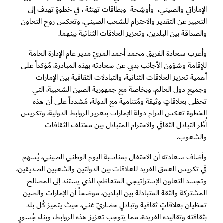
الإماراتي والصيني، وأوشِحة وبطاقات تهنئة ، في خطوةٍ تهدف إلى
التعبير عن التقدير والاحترام للشعب الصيني، وتعكس روح التعاون
والصداقة بين البلدين، وتعزيز العلاقات الثنائية بينهما.
وأعرب سعادة الفريق محمد أحمد المريّ مدير عام الإدارة العامة
للإقامة وشؤون الأجانب بدبي عن سعادته بهذه المبادرة، مُؤكداً على
أهمية تعزيز العلاقات الثنائية، والتبادلات الثقافية بين الإمارات
وجميع دول العالم، وبخاصة مع جمهورية الصين الشعبية، التي
تحظى بعلاقاتٍ وثيقة ومُتنامية مع الدولة، مُشدداً على أن هذه
الخطوة تعكس التزام دولة الإمارات بتعزيز الروابط الدولية، وتكريس
أُطُر التبادل الثقافي والاحترام المتبادل بين مختلف الثقافات
والشعوب.
وأضاف سعادته أن الاحتفال بمناسبة اليوم الوطني الصيني، يُسهم
في تكريس العمق الفريد للعلاقات بين الدولتين والشعبين الصديقين،
وتجسد التعاون الإستراتيجي المتعاظم، الذي يستند إلى المصالح
المشتركة والثقة المتبادلة بين البلدين، موضحاً أن الإمارات والصين
تحظيان بعلاقاتٍ ثقافية وتبادلٍ حضاريّ غني، حيث يتميز كُل بلد
بثقافته وتقاليده الفريدة، مما يتوجب تعزيز هذه الروابط، وبناء جُسورٍ