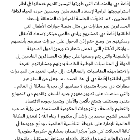
إقامة دبي والمنصات التي طورتها لتيسير تقديم خدماتها في اطار
استراتيجيتها الرامية لإسعاد المتعاملين وتحسين جودة الحياة لكافة
المعنيين ، كما تطرقت الجلسة للمبادرات المتعلقة بإسعاد
المسافرين عبر مطارات دبي مثل منصة جوازات الأطفال التي
اطلقتها إقامة دبي كمشروع ريادي عالمي مبتكر لإسعاد الأطفال
وتمكينهم من وضع ختم إذن الدخول على جوازات سفرهم بأنفسهم
.. وابتكار الأختام التي تحمل شعارات ورموز الدول الصديقة
والشقيقة والتي يتم وضعها على جوازات المسافرين القادمين إلى
الدولة في المناسبات الوطنية الخاصة بدولهم ومشاركتهم الفرحة
والاحتفاءبهذه المناسبات والفعاليات ، إلى جانب العديد من المبادرات
التي اطلقتها إقامة دبي في هذا الصدد . ما جعل من السفر عبر
مطارات دبي تجربة متميزة لا تضاهيها أي تجربة مماثلة في العالم ..
والتي ساعدت على تطوير مفهوم جديد للسفر، وتقديم دبي كنموذج
متفرد ومختلف يتمتع بألامن والأمان ويتميز بجودة الاقتصاد
والتعليم والصحة ، والتوجهات الحكومية المستمدة من رؤية صاحب
السمو الشيخ محمد بن راشد آل مكتوم ( رعاه الله ) لتعزيز المكانة
العالمية للإمارة على خريطة التنافسية العالمية ، ودفع جهودها في
كافة المجالات كي تتبوأ مركز الصدارة بمشاريع حكومية تطويرية
أبهرت العالم لتميزها بالابتكار والإبداع وصناعة المستقبل، والتحوّل