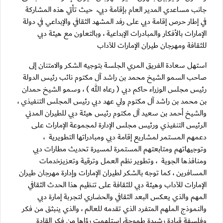
جانب مساعدي المدير العام بإقامة دبي، حيث تأتي هذه المشاركة
في إطار حرص إقامة دبي على رفد المشهد الثقافي والإبداعي في دولة
الإمارات بالأفكار والمبادرات الإبداعية ، وبالتعاون مع هيئة دبي
للثقافة ومهرجان طيران الإمارات للآداب
استهل سعادة الفريق المري الجلسة بتوجيه الشكر والامتنان إلى
صاحب السمو الشيخ محمد بن راشد آل مكتوم نائب رئيس الدولة
رئيس مجلس الوزراء حاكم دبي ( رعاه الله ) ، وسمو الشيخ حمدان
بن محمد بن راشد آل مكتوم ولي عهد دبي رئيس المجلس التنفيذي ،
والشيخ أحمد بن سعيد آل مكتوم رئيس هيئة دبي للطيران المدني
الرئيس التنفيذي ورئيس مجلس الإدارة لمجموعة الإمارات على
دعمهم المستمر لمشاريع إقامة دبي ومبادراتها التطويرية ،
وتوجيهاتهم ومتابعتهم المستمرة لمسيرة تحديث مطارات دبي
ومنافذها الجوية ، وتطوير نظم العمل وترقية وتعزيزخدمات
المسافرين ، كما توجه بالشكر لطيران الإمارات وإدارة مهرجان طيران
الإمارات للآداب وهيئة دبي للثقافة على تنظيم هذا الحدث الثقافي
المهم والذي يعكس البعد الثقافي والحضاري لتجربة إمارة دبي
والنموذج الملهم المتفرد الذي تقدمه للعالم ، والذي ينبثق من فكر
وفلسفة قيادة رشيدة طموحة، استلهمت رؤاها من فكر القادة