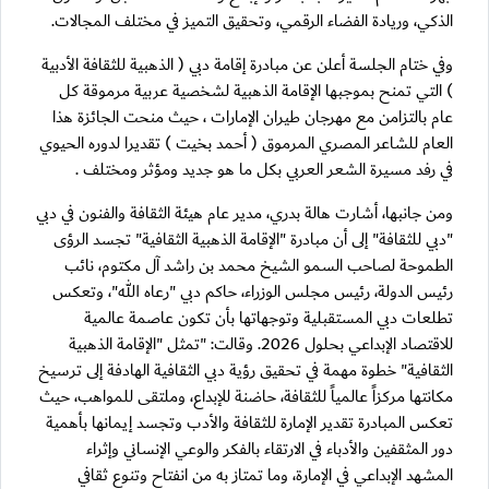
الذكي، وريادة الفضاء الرقمي، وتحقيق التميز في مختلف المجالات.
وفي ختام الجلسة أعلن عن مبادرة إقامة دبي ( الذهبية للثقافة الأدبية
) التي تمنح بموجبها الإقامة الذهبية لشخصية عربية مرموقة كل
عام بالتزامن مع مهرجان طيران الإمارات ، حيث منحت الجائزة هذا
العام للشاعر المصري المرموق ( أحمد بخيت ) تقديرا لدوره الحيوي
في رفد مسيرة الشعر العربي بكل ما هو جديد ومؤثر ومختلف .
ومن جانبها، أشارت هالة بدري، مدير عام هيئة الثقافة والفنون في دبي
"دبي للثقافة" إلى أن مبادرة "الإقامة الذهبية الثقافية" تجسد الرؤى
الطموحة لصاحب السمو الشيخ محمد بن راشد آل مكتوم، نائب
رئيس الدولة، رئيس مجلس الوزراء، حاكم دبي "رعاه الله"، وتعكس
تطلعات دبي المستقبلية وتوجهاتها بأن تكون عاصمة عالمية
للاقتصاد الإبداعي بحلول 2026. وقالت: "تمثل "الإقامة الذهبية
الثقافية" خطوة مهمة في تحقيق رؤية دبي الثقافية الهادفة إلى ترسيخ
مكانتها مركزاً عالمياً للثقافة، حاضنة للإبداع، وملتقى للمواهب، حيث
تعكس المبادرة تقدير الإمارة للثقافة والأدب وتجسد إيمانها بأهمية
دور المثقفين والأدباء في الارتقاء بالفكر والوعي الإنساني وإثراء
المشهد الإبداعي في الإمارة، وما تمتاز به من انفتاح وتنوع ثقافي