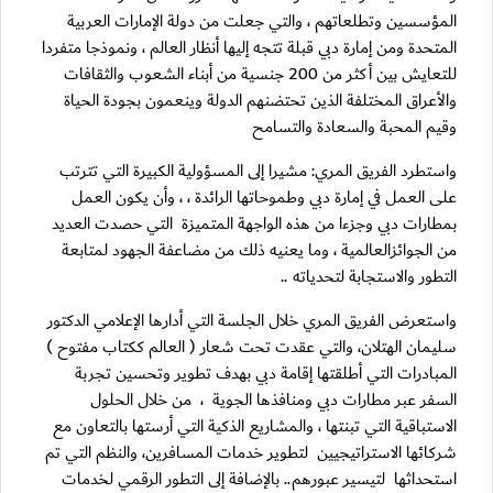
المؤسسين وتطلعاتهم ، والتي جعلت من دولة الإمارات العربية
المتحدة ومن إمارة دبي قبلة تتجه إليها أنظار العالم ، ونموذجا متفردا
للتعايش بين أكثر من 200 جنسية من أبناء الشعوب والثقافات
والأعراق المختلفة الذين تحتضنهم الدولة وينعمون بجودة الحياة
وقيم المحبة والسعادة والتسامح
واستطرد الفريق المري: مشيرا إلى المسؤولية الكبيرة التي تترتب
على العمل في إمارة دبي وطموحاتها الرائدة ، ، وأن يكون العمل
بمطارات دبي وجزءا من هذه الواجهة المتميزة التي حصدت العديد
من الجوائزالعالمية ، وما يعنيه ذلك من مضاعفة الجهود لمتابعة
التطور والاستجابة لتحدياته ..
واستعرض الفريق المري خلال الجلسة التي أدارها الإعلامي الدكتور
سليمان الهتلان، والتي عقدت تحت شعار ( العالم ككتاب مفتوح )
المبادرات التي أطلقتها إقامة دبي بهدف تطوير وتحسين تجربة
السفر عبر مطارات دبي ومنافذها الجوية ، من خلال الحلول
الاستباقية التي تبنتها ، والمشاريع الذكية التي أرستها بالتعاون مع
شركائها الاستراتيجيين لتطوير خدمات المسافرين، والنظم التي تم
استحداثها لتيسير عبورهم.. بالإضافة إلى التطور الرقمي لخدمات