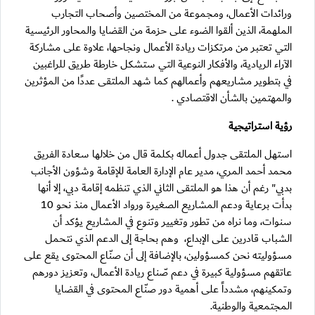
ورائدات الأعمال، ومجموعة من المختصين وأصحاب التجارب
الملهمة، الذين ألقوا الضوء على حزمة من القضايا والمحاور الرئيسية
التي تعتبر من مرتكزات ريادة الأعمال ونجاحها، علاوة على مشاركة
الآراء الريادية، والأفكار النوعية التي ستشكل خارطة طريق للراغبين
في بتطوير مشاريعهم وأعمالهم كما شهد الملتقى عددًا من المؤثرين
والمهتمين بالشأن الاقتصادي .
رؤية استراتيجية
استهل الملتقى جدول أعماله بكلمة قال من خلالها سعادة الفريق
محمد أحمد المري، مدير عام الإدارة العامة للإقامة وشؤون الأجانب
بدبي" رغم أن هذا هو الملتقى الثاني الذي تنظمه إقامة دبي، إلا أنها
بدأت برعاية ودعم المشاريع الصغيرة ورواد الأعمال منذ نحو 10
سنوات، وما نراه من تطور وتغيير وتنوع في المشاريع يؤكد أن
الشباب قادرين على الإبداع، وهم بحاجة إلى الدعم الذي نتحمل
مسؤوليته نحن كمسؤولين، بالإضافة إلى أن صنّاع المحتوى يقع على
عاتقهم مسؤولية كبيرة في دعم صّناع ريادة الأعمال، وتعزيز دورهم
وتمكينهم، مشدداً على أهمية دور صنّاع المحتوى في القضايا
المجتمعية والوطنية.