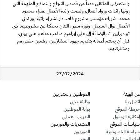
واستعرض الملتقى عدداً من قصص النجاح والنماذج الملهمة التي
روتها رائدات ورواد أعمال، وضمت رائدة الأعمال عفراء محمود
محمد شريك مؤسس مشروع غاف، دار نشر إماراتية ورائدتي
الأعمال نوال العبيدلي، ونورة مطر ، اللتان تحدثتا عن مشروعهما ذي
تو ديزاين "، بالإضافة إلى علي إبراهيم صاحب مطعم علي بهاي،
قبل أن يختتم أعماله بتكريم جهود المشاركين، وتثمين حضورهم
ومشاركتهم.
27/02/2024
قسم التذييل
عن الهيئة
الموظفين والمتدربين
اتصل بنا
وظائف دبي
خريطة الموقع
بوابة الموظفين
إمكانية الوصول
التدريب العملي
سياسات الموقع
المشتريات والموردون
سياسة الخصوصية
الموردون
إخلاء المسؤولية
العقود