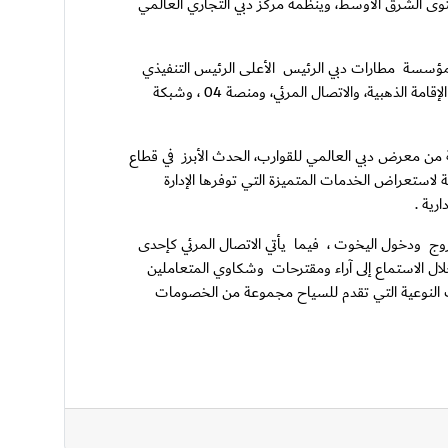
 الفعاليات البحرية على مستوى الشرق الأوسط، وينظمه مركز دبي التجاري العالمي
 مؤسسة مطارات دبي الرئيس الأعلى الرئيس التنفيذي
لطيران الإمارات والمجموعة ، بهدف التسويق لخدماتها النوعية التي تتضمن خدمة كبار الشخصيات ((VIP لليخوت، وخدمات قطاع أذونات الدخول و الإقامة الذهبية، والاتصال المرئي، ومنصة 04 ، وشبكة
ة من معرض دبي العالمي للقوارب، الحدث الأبرز في قطاع
صة لاستعراض الخدمات المتميزة التي توفرها الإدارة
رية .
 ودخول اليخوت ، فيما يأتي الاتصال المرئي كإحدى
نصة 04 الرقمية الهادفة إلى توفير تجربة متكاملة من خلال الاستماع إلى آراء ومقترحات وشكاوي المتعاملين
رات النوعية التي تقدم للسياح مجموعة من الخصومات