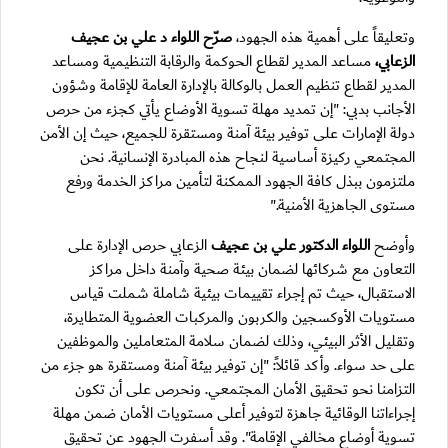
وتعليقاً على أهمية هذه الجهود،
صرّح اللواء د علي بن عجيف
الزعابي،
مساعد المدير لقطاع الحوكمة والرقابة التنظيمية ومساعد
المدير لقطاع تنظيم العمل بالوكالة بالإدارة العامة للإقامة وشؤون
الأجانب بدبي: "إن تمديد مهلة تسوية الأوضاع يأتي كجزء من حرص
دولة الإمارات على توفير بيئة آمنة ومستقرة للجميع، حيث إن الأمن
المجتمعي ركيزة أساسية لنجاح هذه المبادرة الإنسانية. نحن
ملتزمون ببذل كافة الجهود الممكنة لتأمين مراكز الخدمة ورفع
مستوى الجاهزية الأمنية."
وأوضح
اللواء الدكتور علي بن عجيف
الزعابي حرص الإدارة على
التعاون مع شركائها لضمان بيئة صحية وآمنة داخل مراكز
الاستقبال، حيث تم إجراء تقييمات بيئية شاملة شملت قياس
مستويات الأوكسجين والكربون والمركبات العضوية المتطايرة،
وتقليل الأثر البيئي، وذلك لضمان سلامة المتعاملين والموظفين
على حد سواء. وأكد قائلاً: "إن توفير بيئة آمنة ومستقرة هو جزء من
التزامنا نحو تحقيق الأمان المجتمعي. ونحرص على أن تكون
إجراءاتنا الوقائية جاهزة لتوفير أعلى مستويات الأمان ضمن مهلة
تسوية أوضاع مخالفي الإقامة". وقد أسفرت الجهود عن تحقيق