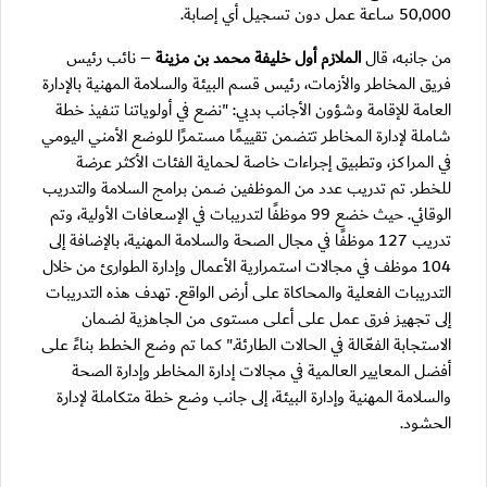
50,000 ساعة عمل دون تسجيل أي إصابة.
من جانبه، قال
الملازم أول خليفة محمد بن مزينة
– نائب رئيس
فريق المخاطر والأزمات، رئيس قسم البيئة والسلامة المهنية بالإدارة
العامة للإقامة وشؤون الأجانب بدبي: "نضع في أولوياتنا تنفيذ خطة
شاملة لإدارة المخاطر تتضمن تقييمًا مستمرًا للوضع الأمني اليومي
في المراكز، وتطبيق إجراءات خاصة لحماية الفئات الأكثر عرضة
للخطر. تم تدريب عدد من الموظفين ضمن برامج السلامة والتدريب
الوقائي. حيث خضع 99 موظفًا لتدريبات في الإسعافات الأولية، وتم
تدريب 127 موظفًا في مجال الصحة والسلامة المهنية، بالإضافة إلى
104 موظف في مجالات استمرارية الأعمال وإدارة الطوارئ من خلال
التدريبات الفعلية والمحاكاة على أرض الواقع. تهدف هذه التدريبات
إلى تجهيز فرق عمل على أعلى مستوى من الجاهزية لضمان
الاستجابة الفعّالة في الحالات الطارئة." كما تم وضع الخطط بناءً على
أفضل المعايير العالمية في مجالات إدارة المخاطر وإدارة الصحة
والسلامة المهنية وإدارة البيئة، إلى جانب وضع خطة متكاملة لإدارة
الحشود.