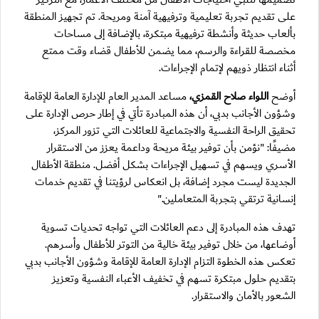
على تقديم تجربة تعليمية وترفيهية آمنة ومريحة. تم تجهيز المنطقة
بألعاب حديثة وأنشطة ترفيهية مبتكرة، بالإضافة إلى مساحات
مخصصة للقراءة والرسم، مما يضمن للأطفال قضاء وقت ممتع
أثناء انتظار ذويهم لإتمام الإجراءات.
أوضح
اللواء صلاح القمزي،
مساعد المدير العام للإدارة العامة للإقامة
وشؤون الأجانب بدبي،
أن هذه المبادرة تأتي في إطار حرص الإدارة على
تحقيق الراحة النفسية والاجتماعية للعائلات التي تزور المركز،
مضيفًا: "نؤمن بأن توفير بيئة مريحة وداعمة يعزز من الاستقرار
الأسري ويسهم في تسهيل الإجراءات بشكل أفضل. منطقة الأطفال
الجديدة ليست مجرد إضافة، بل انعكاس لرؤيتنا في تقديم خدمات
إنسانية ترتقي بتجربة المتعاملين."
تهدف هذه المبادرة إلى دعم العائلات التي تواجه تحديات تسوية
أوضاعها، من خلال توفير بيئة خالية من التوتر للأطفال وأسرهم.
تعكس هذه الخطوة التزام الإدارة العامة للإقامة وشؤون الأجانب بدبي
بتقديم حلول مبتكرة تسهم في تخفيف الأعباء النفسية وتعزيز
الشعور بالأمان والاستقرار.