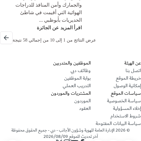
والجمارك وأمن المنافذ للدراجات
الهوائية التي أقيمت في شاطئ
الحديريات بأبوظبي ...
اقرأ المزيد عن الجائزة
ation
الصف
عرض النتائج من 1 إلى 10 من إجمالي 58 نتيجة
قسم التذييل
عن الهيئة
الموظفين والمتدربين
اتصل بنا
وظائف دبي
خريطة الموقع
بوابة الموظفين
إمكانية الوصول
التدريب العملي
سياسات الموقع
المشتريات والموردون
سياسة الخصوصية
الموردون
إخلاء المسؤولية
العقود
شروط الاستخدام
سياسة البيانات المفتوحة
©
2026
الإدارة العامة للهوية وشؤون الأجانب - دبي - جميع الحقوق محفوظة
آخر تحديث للموقع
2026/08/09