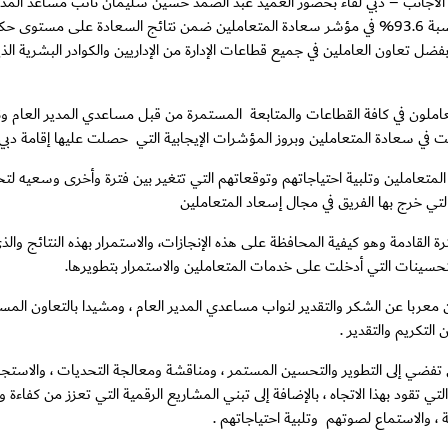
ؤون الأجانب – دبي لقاء بحضور العميد عبد الصمد حسين سليمان نائب مساعد المدير
ل تعاون العاملين في جميع قطاعات الإدارة من الإداريين والكوادر البشرية الذي
عاملون في كافة القطاعات والمتابعة المستمرة من قبل مساعدي المدير العام ونو
 في سعادة المتعاملين وبروز المؤشرات الإيجابية التي حصلت عليها إقامة دبي
متعاملين وتلبية احتياجاتهم وتوقعاتهم التي تتغير بين فترة وأخرى وسعيه لت
لتي خرج بها الفريق في مجال إسعاد المتعاملين
رة القادمة وهو كيفية المحافظة على هذه الإنجازات، والاستمرار بهذه النتائج 
لتحسينات التي أدخلت على خدمات المتعاملين والاستمرار بتطويرها.
عربا عن الشكر والتقدير لنواب مساعدي المدير العام ، ومشيدا بالتعاون المست
التكريم والتقدير .
تفضي إلى التطوير والتحسين المستمر ، ومناقشة ومعالجة التحديات ، والاستجابة
تي تقود بهذا الاتجاه ، بالإضافة إلى تبني المشاريع الرقمية التي تعزز من كفا
، والاستماع لصوتهم وتلبية احتياجاتهم .