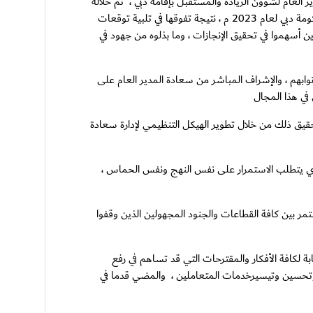
 العام لشؤون الريادة والمستقبل بإقامة دبي ، تم خلاله
استعراض الجهود والمبادرات التي توجت بحصول إقامة دبي على نسبة 93.6% في مؤشر سعادة المتعاملين ضمن نتائج السعادة على مستوى حكومة دبي لعام 2023 م ، نتيجة تفوقها في تلبية توقعات
ن أسهموا في تحقيق الإنجازات ، وما بذلوه من جهود في
ابهم ، والإشراف المباشر من سعادة المدير العام على
 في هذا المجال
حقيق ذلك من خلال تطوير الهيكل التنظيمي لإدارة سعادة
والذي يتطلب الاستمرار على نفس النهج ونفس الحماس ،
مر بين كافة القطاعات والجنود المجهولين الذين وقفوا
 لكافة الأفكار والمقترحات التي قد تساهم في رفع
ءة وتحسين وتيسيرخدمات المتعاملين ، والمضي قدما في