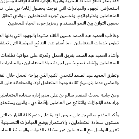
عقد بمقر قطاع المنافذ البحرية والبرية بالإدارة العامة للإقامة وش
المتعاملين واحتياجاتهم، وتحسين تجربة المتعاملين ، والذي تحقق بفض
تحقيق التوازن بين النمو المستدام وتعزيز جودة الحياة للمعنيين
وخاطب العميد عبد الصمد حسين اللقاء مشيدا بالجهود التي بذلها ال
تطوير خدمات المتعاملين ، ما أسفر عن النتائج المرضية التي تحققت
وأشاد العميد عبد الصمد بفريق العمل وقدرته على مواكبة تطلعات ال
المتعاملين وإنشاء قسم خاص لجودة حياة المتعاملين ، والمبادرات ا
وتطرق العميد عبد الصمد للتحدي الكبير الذي يواجه العمل خلال الفت
والمضي قدما بترسيخ ثقافة ومبدأ المتعامل أولا، والمحافظة على ا
ومن جانبه تحدث المقدم سالم بن علي مدير إدارة سعادة المتعاملين م
وراء هذه الإنجازات والنتائج من العاملين بإقامة دبي ، والذين يستحقون 
وأكد المقدم سالم بن علي حرص الإدارة على دعم كافة القرارات التي 
مستوى سعادة المتعاملين ، والاستمرار بوضع المبادرات التحسينية ال
تعزيز التواصل مع المتعاملين عبر مختلف القنوات والوسائط المتاحة 