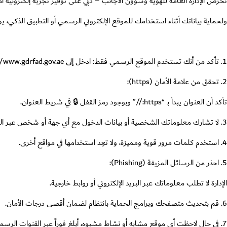
تحرص الإدارة العامة للهوية وشؤون الأجانب – دبي على توفير تجربة إلكترونية آمن
ولحماية بياناتك أثناء استخدامك للموقع الإلكتروني الرسمي أو التطبيق الذكي، يرجى
1. تأكد من أنك تستخدم الموقع الرسمي فقط: ادخل إلى
//www.gdrfad.gov.ae
2. تحقق من علامة الأمان (https):
تأكد أن العنوان يبدأ بـ “https://” وبوجود رمز القفل 🔒 في شريط العنوان.
3. لا تشارك معلوماتك الشخصية أو بيانات الدخول مع أي جهة أو شخص عبر الهاتف أو البريد الإلكتروني.
4. استخدم كلمات مرور قوية ومميزة، ولا تعِد استخدامها في مواقع أخرى.
5. احذر من الرسائل المزيفة (Phishing):
الإدارة لا تطلب معلوماتك عبر البريد الإلكتروني أو روابط خارجية.
6. قم بتحديث متصفحك وبرامج الحماية بانتظام لضمان أقصى درجات الأمان.
7. في حال لاحظت أي موقع مشابه أو نشاط مشبوه، أبلغ فوراً عبر القنوات الرسمية للإدارة.