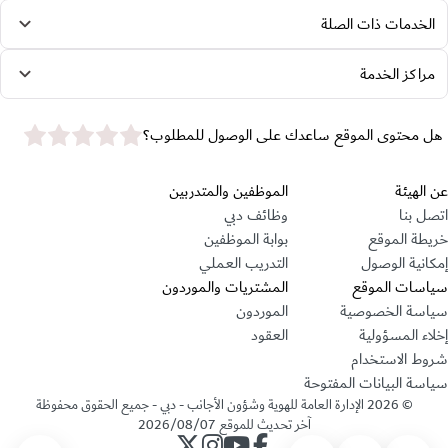
الخدمات ذات الصلة
مراكز الخدمة
star rating
هل محتوى الموقع ساعدك على الوصول للمطلوب؟
قسم التذييل
عن الهيئة
الموظفين والمتدربين
اتصل بنا
وظائف دبي
خريطة الموقع
بوابة الموظفين
إمكانية الوصول
التدريب العملي
سياسات الموقع
المشتريات والموردون
سياسة الخصوصية
الموردون
إخلاء المسؤولية
العقود
شروط الاستخدام
سياسة البيانات المفتوحة
©
2026
الإدارة العامة للهوية وشؤون الأجانب - دبي - جميع الحقوق محفوظة
آخر تحديث للموقع
2026/08/07
حساب الإدارة على فيسبوك
حساب الإدارة على يوتيوب
حساب الإدارة على انستجرام
حساب الإدارة على تويتر