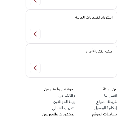
تعديل وضع
استرداد الضمانات المالية
استرداد الضمانات المالي
ملف الكفالة/أفراد
ملف الكفالة/أفراد
قسم التذييل
عن الهيئة
الموظفين والمتدربين
اتصل بنا
وظائف دبي
خريطة الموقع
بوابة الموظفين
إمكانية الوصول
التدريب العملي
سياسات الموقع
المشتريات والموردون