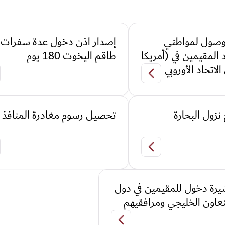
لوصول لمواطني
إصدار اذن دخول عدة سفرات
 المقيمين في (أمريكا
طاقم اليخوت 180 يوم
الاتحاد الأوروبي
دول مجلس التعاون الخليجي.
تأشيرة عند الوصول لمواطني جمهورية الهند المقيمين في 
زول البحارة
تحصيل رسوم مغادرة المنافذ
إصدار تصريح نزول البحارة
ات للمسافرين القادمين على متن البواخر السياحية
يرة دخول للمقيمين في دول
عاون الخليجي ومرافقيهم