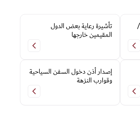
/
تأشيرة رعاية بعض الدول
المقيمين خارجها
(أمريكا بريطانيا ، دول الاتحاد الأوروبي
إصدار اذن دخول عدة سفرات/طاقم اليخوت 180 يوم
تأشيرة رعاية بعض ا
إصدار أذن دخول السفن السياحية
وقوارب النزهة
تحصيل رسوم مغادرة المنافذ
إصدار أذن دخول الس