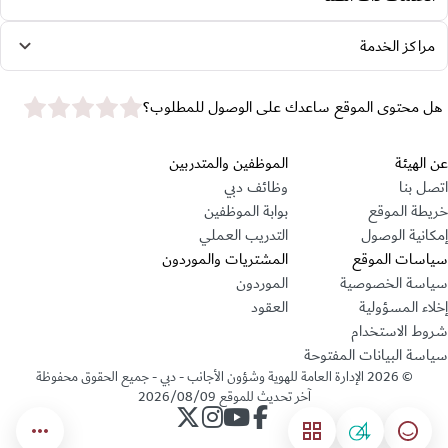
مراكز الخدمة
star rating
هل محتوى الموقع ساعدك على الوصول للمطلوب؟
قسم التذييل
عن الهيئة
الموظفين والمتدربين
اتصل بنا
وظائف دبي
خريطة الموقع
بوابة الموظفين
إمكانية الوصول
التدريب العملي
سياسات الموقع
المشتريات والموردون
سياسة الخصوصية
الموردون
إخلاء المسؤولية
العقود
شروط الاستخدام
سياسة البيانات المفتوحة
©
2026
الإدارة العامة للهوية وشؤون الأجانب - دبي - جميع الحقوق محفوظة
آخر تحديث للموقع
2026/08/09
حساب الإدارة على فيسبوك
حساب الإدارة على يوتيوب
حساب الإدارة على انستجرام
حساب الإدارة على تويتر
04
مؤشر السعادة
القائمة